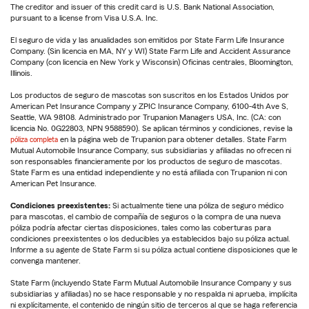
The creditor and issuer of this credit card is U.S. Bank National Association,
pursuant to a license from Visa U.S.A. Inc.
El seguro de vida y las anualidades son emitidos por State Farm Life Insurance
Company. (Sin licencia en MA, NY y WI) State Farm Life and Accident Assurance
Company (con licencia en New York y Wisconsin) Oficinas centrales, Bloomington,
Illinois.
Los productos de seguro de mascotas son suscritos en los Estados Unidos por
American Pet Insurance Company y ZPIC Insurance Company, 6100-4th Ave S,
Seattle, WA 98108. Administrado por Trupanion Managers USA, Inc. (CA: con
licencia No. 0G22803, NPN 9588590). Se aplican términos y condiciones, revise la
póliza completa
en la página web de Trupanion para obtener detalles. State Farm
Mutual Automobile Insurance Company, sus subsidiarias y afiliadas no ofrecen ni
son responsables financieramente por los productos de seguro de mascotas.
State Farm es una entidad independiente y no está afiliada con Trupanion ni con
American Pet Insurance.
Condiciones preexistentes:
Si actualmente tiene una póliza de seguro médico
para mascotas, el cambio de compañía de seguros o la compra de una nueva
póliza podría afectar ciertas disposiciones, tales como las coberturas para
condiciones preexistentes o los deducibles ya establecidos bajo su póliza actual.
Informe a su agente de State Farm si su póliza actual contiene disposiciones que le
convenga mantener.
State Farm (incluyendo State Farm Mutual Automobile Insurance Company y sus
subsidiarias y afiliadas) no se hace responsable y no respalda ni aprueba, implícita
ni explícitamente, el contenido de ningún sitio de terceros al que se haga referencia