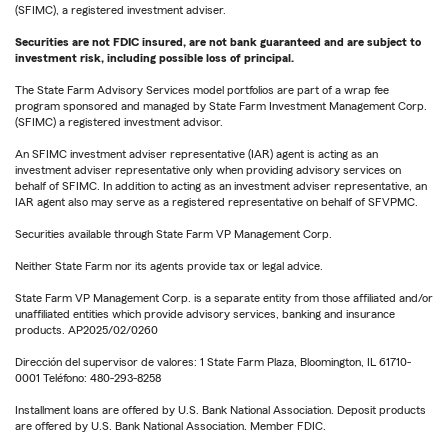
(SFIMC), a registered investment adviser.
Securities are not FDIC insured, are not bank guaranteed and are subject to
investment risk, including possible loss of principal.
The State Farm Advisory Services model portfolios are part of a wrap fee
program sponsored and managed by State Farm Investment Management Corp.
(SFIMC) a registered investment advisor.
An SFIMC investment adviser representative (IAR) agent is acting as an
investment adviser representative only when providing advisory services on
behalf of SFIMC. In addition to acting as an investment adviser representative, an
IAR agent also may serve as a registered representative on behalf of SFVPMC.
Securities available through State Farm VP Management Corp.
Neither State Farm nor its agents provide tax or legal advice.
State Farm VP Management Corp. is a separate entity from those affiliated and/or
unaffiliated entities which provide advisory services, banking and insurance
products. AP2025/02/0260
Dirección del supervisor de valores: 1 State Farm Plaza, Bloomington, IL 61710-
0001 Teléfono: 480-293-8258
Installment loans are offered by U.S. Bank National Association. Deposit products
are offered by U.S. Bank National Association. Member FDIC.