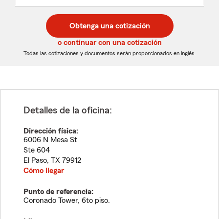
un
un
desplegable
código
código
postal
postal
Obtenga una cotización
de
de
5
5
o continuar con una cotización
dígitos
dígitos
Todas las cotizaciones y documentos serán proporcionados en inglés.
Detalles de la oficina:
Dirección física:
6006 N Mesa St
Ste 604
El Paso
,
TX
79912
Cómo llegar
Punto de referencia:
Coronado Tower, 6to piso.