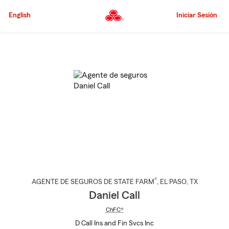
Pasar
al
English
Iniciar Sesión
contenido
principal
Comienzo
del
contenido
principal
®
AGENTE DE SEGUROS DE STATE FARM
,
EL PASO
, TX
Daniel Call
ChFC®
D Call Ins and Fin Svcs Inc