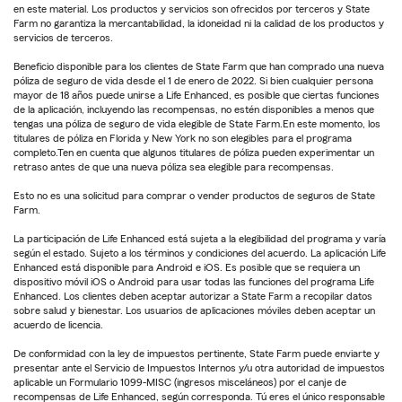
en este material. Los productos y servicios son ofrecidos por terceros y State
Farm no garantiza la mercantabilidad, la idoneidad ni la calidad de los productos y
servicios de terceros.
Beneficio disponible para los clientes de State Farm que han comprado una nueva
póliza de seguro de vida desde el 1 de enero de 2022. Si bien cualquier persona
mayor de 18 años puede unirse a Life Enhanced, es posible que ciertas funciones
de la aplicación, incluyendo las recompensas, no estén disponibles a menos que
tengas una póliza de seguro de vida elegible de State Farm.En este momento, los
titulares de póliza en Florida y New York no son elegibles para el programa
completo.Ten en cuenta que algunos titulares de póliza pueden experimentar un
retraso antes de que una nueva póliza sea elegible para recompensas.
Esto no es una solicitud para comprar o vender productos de seguros de State
Farm.
La participación de Life Enhanced está sujeta a la elegibilidad del programa y varía
según el estado. Sujeto a los términos y condiciones del acuerdo. La aplicación Life
Enhanced está disponible para Android e iOS. Es posible que se requiera un
dispositivo móvil iOS o Android para usar todas las funciones del programa Life
Enhanced. Los clientes deben aceptar autorizar a State Farm a recopilar datos
sobre salud y bienestar. Los usuarios de aplicaciones móviles deben aceptar un
acuerdo de licencia.
De conformidad con la ley de impuestos pertinente, State Farm puede enviarte y
presentar ante el Servicio de Impuestos Internos y/u otra autoridad de impuestos
aplicable un Formulario 1099-MISC (ingresos misceláneos) por el canje de
recompensas de Life Enhanced, según corresponda. Tú eres el único responsable