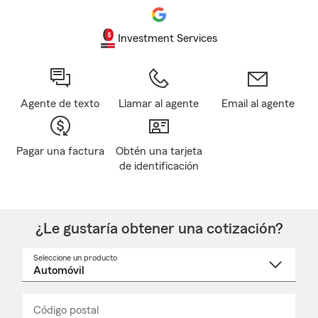
Investment Services
Agente de texto
Llamar al agente
Email al agente
Pagar una factura
Obtén una tarjeta
de identificación
¿Le gustaría obtener una cotización?
Seleccione un producto
Seleccione
un
nombre
de
producto
del
Código postal
Ingresa
Ingresa
_____
menú